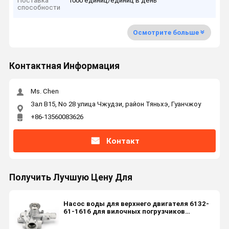
Поставка
1000 единиц/единиц в день
способности
Осмотрите больше
Контактная Информация
Ms. Chen
Зал B15, No 28 улица Чжудзи, район Тяньхэ, Гуанчжоу
+86-13560083626
Контакт
Получить Лучшую Цену Для
Насос воды для верхнего двигателя 6132-
61-1616 для вилочных погрузчиков
Komatsu FD30-15 FD25-12 FD20-14 WA65-3