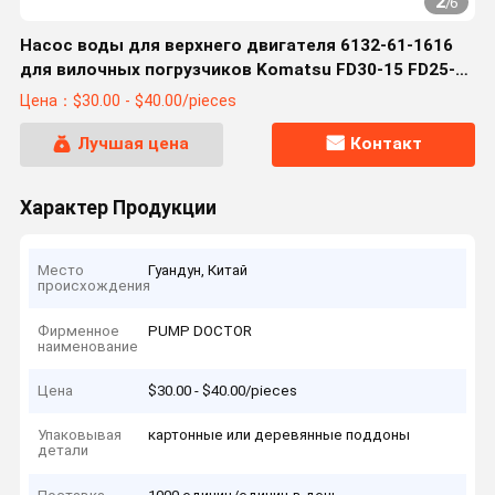
2
/
6
Насос воды для верхнего двигателя 6132-61-1616
для вилочных погрузчиков Komatsu FD30-15 FD25-12
FD20-14 WA65-3
Цена：$30.00 - $40.00/pieces
Лучшая цена
Контакт
Характер Продукции
Место
Гуандун, Китай
происхождения
Фирменное
PUMP DOCTOR
наименование
Цена
$30.00 - $40.00/pieces
Упаковывая
картонные или деревянные поддоны
детали