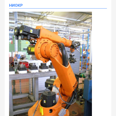
НИОКР
Гуанчжоу Jingzhishang Mechanical Equipment
Co., Ltd.
Наша компания была основана в 2011 году и
с тех пор занимается продажей деталей
Домой
Продукты
О Нас
Экскурсия
экскаваторов. Мы стремимся предоставлять
высококачественные продукты и отличное
По Заводу
обслуживание клиентам по всему миру.
Мы специализируемся на широком спектре деталей
системы охлаждения экскаваторов, включая