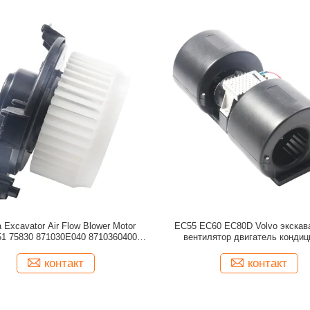
 Excavator Air Flow Blower Motor
EC55 EC60 EC80D Volvo экскав
1 75830 871030E040 8710360400
вентилятор двигатель кондиц
68232372AC 700215
вентилятор 14585357 VOE145
контакт
контакт