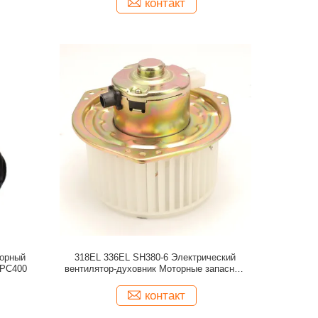
контакт
орный
318EL 336EL SH380-6 Электрический
 PC400
вентилятор-духовник Моторные запасные
части 363-9457
контакт