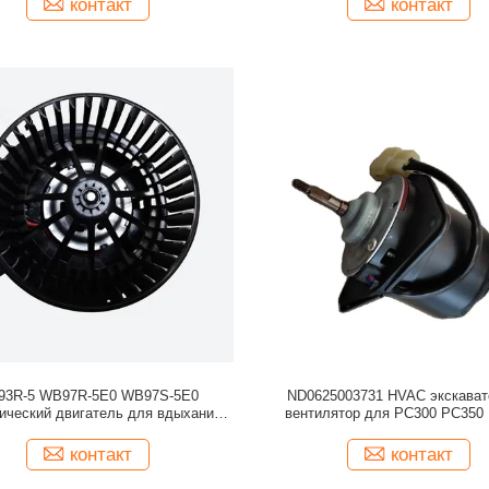
контакт
контакт
3R-5 WB97R-5E0 WB97S-5E0
ND0625003731 HVAC экскават
ический двигатель для вдыхания
вентилятор для PC300 PC350
173-60078-02 42N-07-11930
контакт
контакт