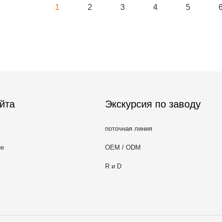
1
2
3
4
5
йта
Экскурсия по заводу
поточная линия
ие
OEM / ODM
R и D