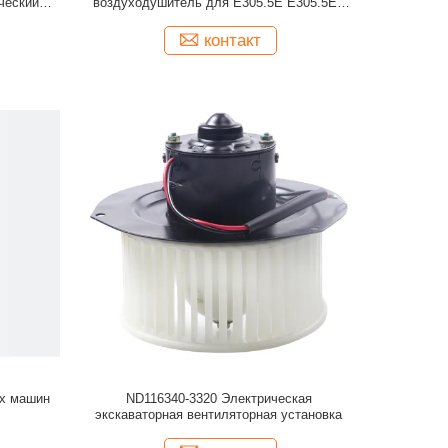
ческий
воздуходушитель для E305.5E E305.5E2
80
E308E2 306E2 E3072
контакт
ых машин
ND116340-3320 Электрическая
экскаваторная вентиляторная установка