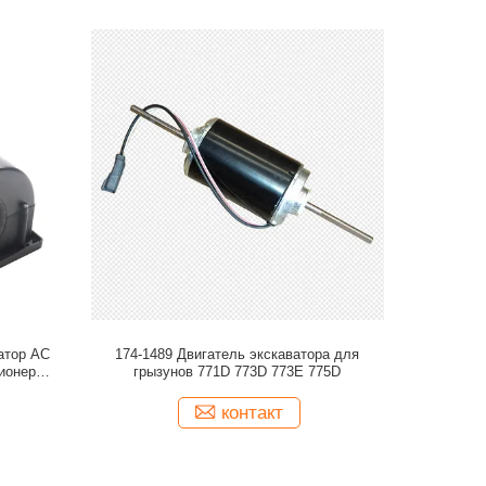
атор AC
174-1489 Двигатель экскаватора для
ионер
грызунов 771D 773D 773E 775D
85357
контакт