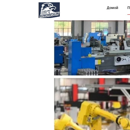
Домой
П