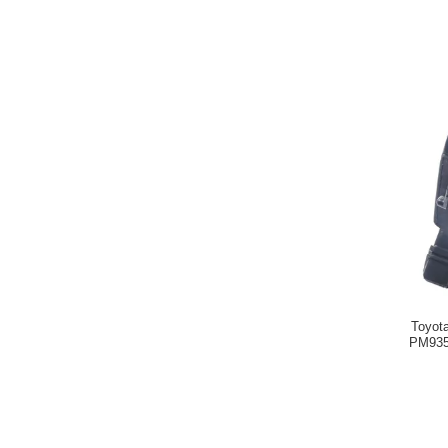
Toyota
PM935