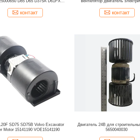
25000650 D85 D65 D375A D61PX
вентилятор двигатель электри
D61EX ND5292500049
4469040 ZX130 ZX160 ZX1
контакт
контакт
L20F SD75 SD75B Volvo Excavator
Двигатель 24В для строительн
er Motor 15141190 VOE15141190
5650040030