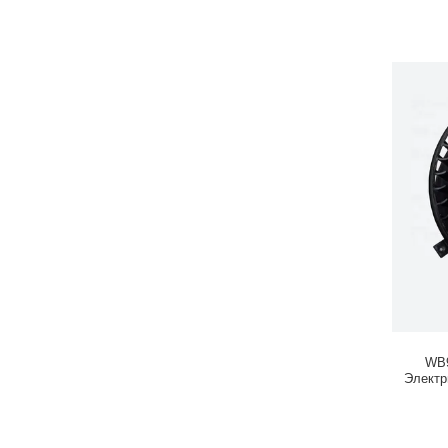
WB9
Электр