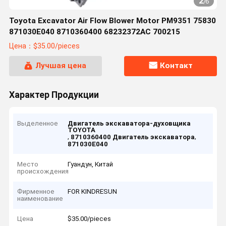
2
/
6
Toyota Excavator Air Flow Blower Motor PM9351 75830
871030E040 8710360400 68232372AC 700215
Цена：$35.00/pieces
Лучшая цена
Контакт
Характер Продукции
Выделенное
Двигатель экскаватора-духовщика
TOYOTA
,
,
8710360400 Двигатель экскаватора
871030E040
Место
Гуандун, Китай
происхождения
Фирменное
FOR KINDRESUN
наименование
Цена
$35.00/pieces