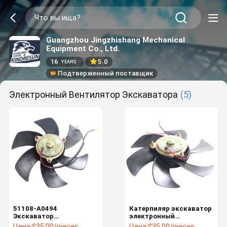
Guangzhou Jingzhishang Mechanical
Equipment Co., Ltd.
16
5.0
YEARS
Подтверженный поставщик
Электронный Вентилятор Экскаватора
(5)
51108-A0494
Катерпиляр экскаватор
Экскаватор
электронный
электронный
вентилятор 51108A0494
Цена:
$35.00/pieces
Цена:
$35.00/pieces