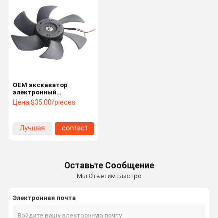
OEM экскаватор
электронный
вентилятор вентилятор
Цена:
$35.00/pieces
двигатель 425-2717
363-9589 372-9368 161-
3732 447-8312 454-3252
Лучшая
contact
425-2714 KHR52670
цена
Оставьте Сообщение
Мы Ответим Быстро
Электронная почта