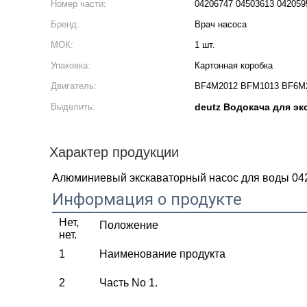
Номер части:
04206747 04503613 042059
Бренд:
Врач насоса
МОК:
1 шт.
Упаковка:
Картонная коробка
Двигатель:
BF4M2012 BFM1013 BF6M
Выделить:
deutz Водокача для эк
Характер продукции
Алюминиевый экскаваторный насос для воды 04
Информация о продукте
Нет,
Положение
нет.
1
Наименование продукта
2
Часть No 1.