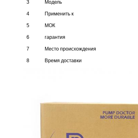
3
Модель
4
Применить к
5
МОК
6
гарантия
7
Место происхождения
8
Время доставки