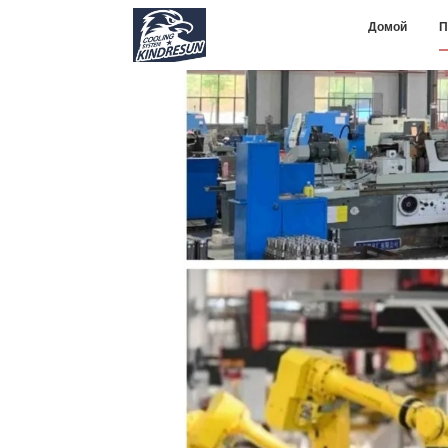
Домой
П