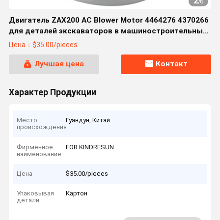
2
/
6
Двигатель ZAX200 AC Blower Motor 4464276 4370266
для деталей экскаваторов в машиностроительных
цехах
Цена：$35.00/pieces
Лучшая цена
Контакт
Характер Продукции
Место
Гуандун, Китай
происхождения
Фирменное
FOR KINDRESUN
наименование
Цена
$35.00/pieces
Упаковывая
Картон
детали