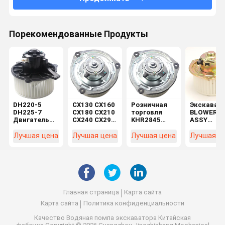
Порекомендованные Продукты
DH220-5
CX130 CX160
Розничная
Экскават
DH225-7
CX180 CX210
торговля
BLOWER
Двигатель
CX240 CX290
KHR2845
ASSY
экскаватора
CX330
CX130 SH130
KHR27850
K1040112
Машиностроительные
CX160 SH200
SH200A6
Лучшая цена
Лучшая цена
Лучшая цена
Лучшая ц
Конденсатор
цехи
Двигатель
SH210-6
2538-6015
Электромотор
вентилятора
LQ20M000
K1040112
KHR2845
в розничной
SK200-10
для DX520
торговле
SK350-10
для
строител
Главная страница
Карта сайта
Карта сайта
Политика конфиденциальности
Качество
Водяная помпа экскаватора
Китайская