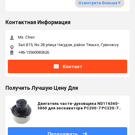
Осмотрите больше
Контактная Информация
Ms. Chen
Зал B15, No 28 улица Чжудзи, район Тяньхэ, Гуанчжоу
+86-13560083626
Контакт
Получить Лучшую Цену Для
Двигатель части-духовщика ND116340-
3860 для экскаватора PC200-7 PC220-7
PC300-7 PC350-7 PC1250-8
Продолжать