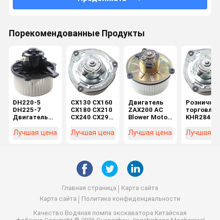
Порекомендованные Продукты
DH220-5
CX130 CX160
Двигатель
Рознична
DH225-7
CX180 CX210
ZAX200 AC
торговля
Двигатель
CX240 CX290
Blower Motor
KHR2845
экскаватора
CX330
4464276
CX130 SH
K1040112
Машиностроительные
4370266 для
CX160 SH
Лучшая цена
Лучшая цена
Лучшая цена
Лучшая ц
Конденсатор
цехи
деталей
Двигател
2538-6015
Электромотор
экскаваторов
вентилят
K1040112
KHR2845
в
в розничн
для DX520
машиностроительных
торговле
цехах
Главная страница
Карта сайта
Карта сайта
Политика конфиденциальности
Качество
Водяная помпа экскаватора
Китайская