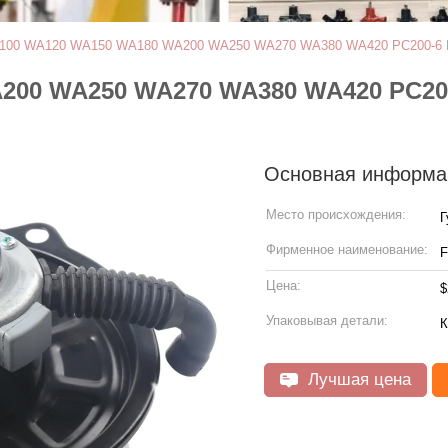
00 WA120 WA150 WA180 WA200 WA250 WA270 WA380 WA420 PC200-6 Мо
00 WA250 WA270 WA380 WA420 PC200
Основная информа
Место происхождения:
Г
Фирменное наименование:
Цена:
$
Упаковывая детали:
К
Лучшая цена