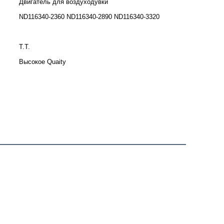
Двигатель для воздуходувки
ND116340-2360 ND116340-2890 ND116340-3320
Т.Т.
Высокое Quaity