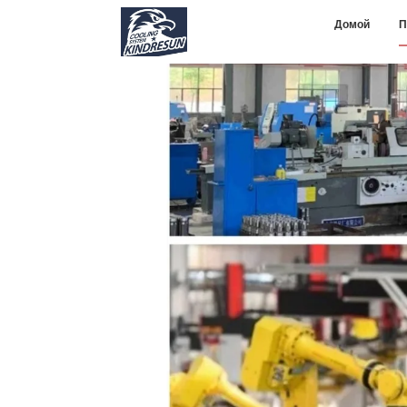
Домой
П